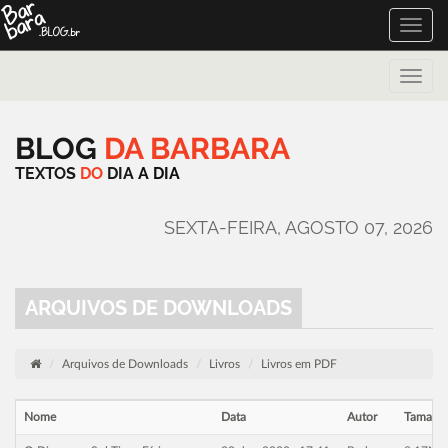
Toggle
naviga
Toggle
naviga
BLOG
DA
BARBARA
TEXTOS
DO
DIA
A
DIA
SEXTA-FEIRA, AGOSTO 07, 2026
ARQUIVOS DE DOWNLOADS
Arquivos de Downloads
Livros
Livros em PDF
Nome
Data
Autor
Tamanh