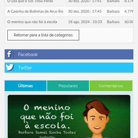
O Dia que o Sol Tirou Férias
30 dez. 2020 : 17:41
Barbara
8.17Mb
A Casinha de Bolinhas de Arco-Íris
30 dez. 2020 : 17:45
Barbara
4.77Mb
O menino que não foi à escola
18 ago. 2024 : 10:33
Barbara
60.00M
Retornar para a lista de categorias
Últimas
Populares
Comentários