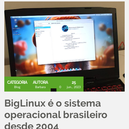
CATEGORIA
AUTORA
25
Blog
Barbara
0
jun., 2023
BigLinux é o sistema
operacional brasileiro
desde 2004