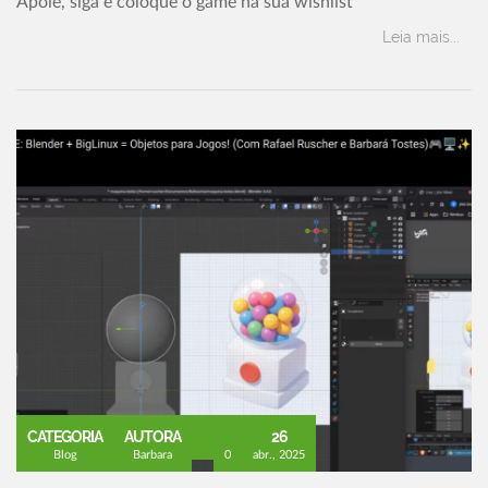
Apoie, siga e coloque o game na sua wishlist
Leia mais...
CATEGORIA
AUTORA
26
Blog
Barbara
0
abr., 2025