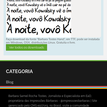
Faça download da fonte "Barbara Tostes Hand", em TTF, pode ser instalada
em Windows, OSX, distribuições Linux. Gratuita e livre.
Ver todos os downloads
CATEGORIA
Blog
Barbara Samel Rocha Tostes, Jornalista e Especialista em EaD,
proprietária das Impressões Bárbaras - @impressoesbarbaras | Site
gerenciado pelo CMS e107.org, no Brasil, visite a comunidade