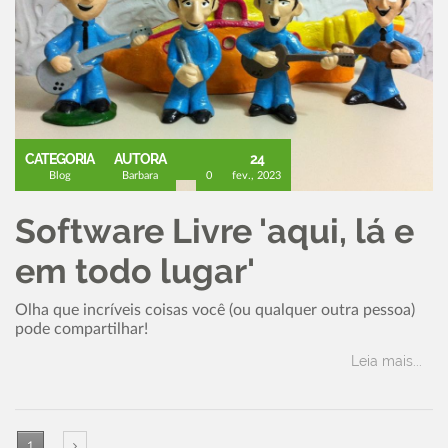
CATEGORIA
AUTORA
24
Blog
Barbara
0
fev., 2023
Software Livre 'aqui, lá e
em todo lugar'
Olha que incríveis coisas você (ou qualquer outra pessoa)
pode compartilhar!
Leia mais...
1