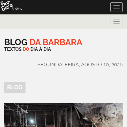
Toggle
naviga
Toggle
naviga
BLOG
DA
BARBARA
TEXTOS
DO
DIA
A
DIA
SEGUNDA-FEIRA, AGOSTO 10, 2026
BLOG