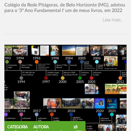
Colégio da Rede Pitágoras, de Belo Horizonte (MG), adotou
para o '3º Ano Fundamental I' um de meus livros, em 2022
Leia mais...
CATEGORIA
AUTORA
18