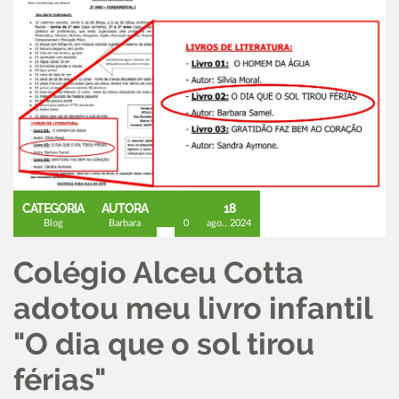
CATEGORIA
AUTORA
18
Blog
Barbara
0
ago., 2024
Colégio Alceu Cotta
adotou meu livro infantil
"O dia que o sol tirou
férias"