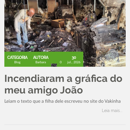
CATEGORIA
AUTORA
30
Blog
Barbara
0
jul., 2026
Incendiaram a gráfica do
meu amigo João
Leiam o texto que a filha dele escreveu no site do Vakinha
Leia mais...