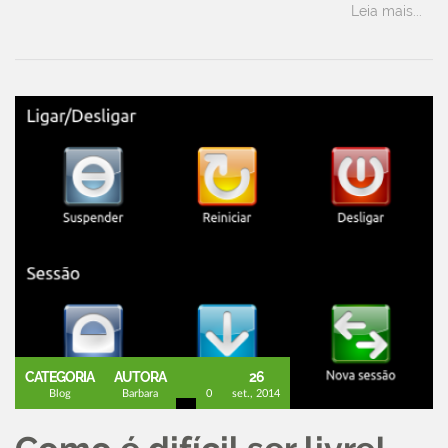
Leia mais...
CATEGORIA
AUTORA
26
Blog
Barbara
0
set., 2014