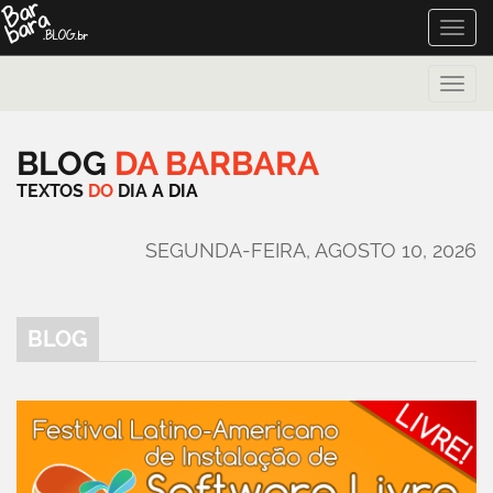
Toggle
naviga
Toggle
naviga
BLOG
DA
BARBARA
TEXTOS
DO
DIA
A
DIA
SEGUNDA-FEIRA, AGOSTO 10, 2026
BLOG