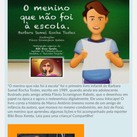
"O menino que não foi à escola" foi o primeiro livro infantil de Barbara
Samel Rocha Tostes, escrito em 1989, quando ainda era adolescente.
Ilustrado pelo amigo artista Flávio Scramignon Rabelo, que o desenhou em
papel na época e agora o redesenhou digitalmente. Ele usou Inkscape! O
livro conta a história de Marco Antônio (mesmo nome de um amigo de
infância da autora, que morava no mesmo condomínio, em Juiz de Fora),
um menino que aprendeu algumas lições e foi acompanhado pela repórter
Bibi Boss Xereta. Leia para uma criança! Compartilhe!