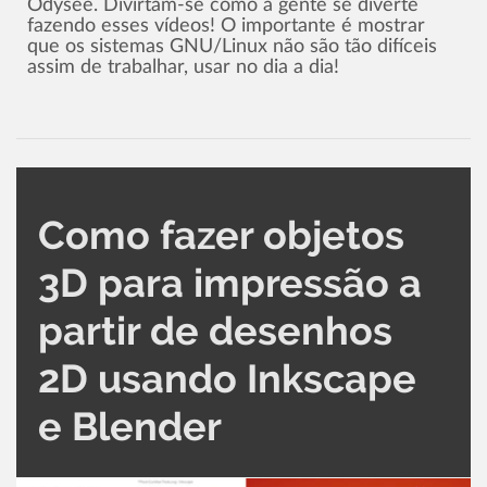
Odysee. Divirtam-se como a gente se diverte
fazendo esses vídeos! O importante é mostrar
que os sistemas GNU/Linux não são tão difíceis
assim de trabalhar, usar no dia a dia!
Como fazer objetos
3D para impressão a
partir de desenhos
2D usando Inkscape
e Blender