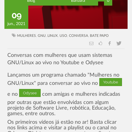
Blog
Barbara
0
09
jun., 2021
MULHERES
,
GNU
,
LINUX
,
USO
,
CONVERSA
,
BATE PAPO
Conversas com mulheres que usam sistemas
GNU/Linux ao vivo no Youtube e Odysee
Lançamos um programa chamado "Mulheres no
Youtube
GNU/Linux" para conversar ao vivo no
Odysee
e no
com amigas e mulheres indicadas
por outras que estão envolvidas com algum
projeto de Software Livre, robótica, Educação,
games, entre outros.
Os primeiros vídeos já estão no ar! Basta clicar
nos links acima e visitar a playlist ou o canal no