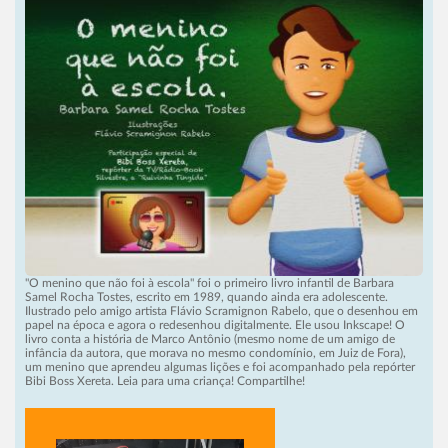
"O menino que não foi à escola" foi o primeiro livro infantil de Barbara
Samel Rocha Tostes, escrito em 1989, quando ainda era adolescente.
Ilustrado pelo amigo artista Flávio Scramignon Rabelo, que o desenhou em
papel na época e agora o redesenhou digitalmente. Ele usou Inkscape! O
livro conta a história de Marco Antônio (mesmo nome de um amigo de
infância da autora, que morava no mesmo condomínio, em Juiz de Fora),
um menino que aprendeu algumas lições e foi acompanhado pela repórter
Bibi Boss Xereta. Leia para uma criança! Compartilhe!