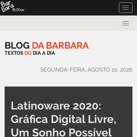
Toggle
naviga
Toggle
naviga
BLOG
DA
BARBARA
TEXTOS
DO
DIA
A
DIA
SEGUNDA-FEIRA, AGOSTO 10, 2026
Latinoware 2020:
Gráfica Digital Livre,
Um Sonho Possível