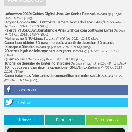
Latinoware 2020: Gráfica Digital Livre, Um Sonho Possível
Barbara
@ (
10 jun.
2021 : 09:20
) (Blog)
Odysee Convida 006 - Entrevista Barbara Tostes do Dicas GNU/Linux
Barbara
@ (
09 jun. 2021 : 17:17
) (Blog)
Palestra VI BSDDAY: Jornalismo e Artes Gráficas com Softwares Livres
Barbara
@ (
09 jun. 2021 : 17:04
) (Blog)
Mulheres no GNU/Linux
Barbara
@ (
09 jun. 2021 : 11:53
) (Blog)
Como fazer objetos 3D para impressão a partir de desenhos 2D usando
Inkscape e Blender
Barbara
@ (
28 abr. 2018 : 21:05
) (Blog)
20 coisas legais do Inkscape para designers
Barbara
@ (
26 nov. 2017 : 17:50
)
(Blog)
Quem sou eu?
Barbara
@ (
18 abr. 2016 : 04:10
) (Blog)
Tutorial de desenho de fontes no Inkscape
Barbara
@ (
27 jul. 2015 : 08:43
) (Blog)
10 motivos para usar sistema operacional GNU/Linux
Barbara
@ (
05 jul. 2015 :
21:05
) (Blog)
Como tratar suas fotos antes de compartilhar nas redes sociais
Barbara
@ (
21
jun. 2015 : 09:15
) (Blog)
Últimas
Populares
Comentários