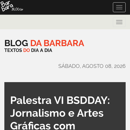
Toggle
naviga
Toggle
naviga
BLOG
DA
BARBARA
TEXTOS
DO
DIA
A
DIA
SÁBADO, AGOSTO 08, 2026
Palestra VI BSDDAY:
Jornalismo e Artes
Gráficas com