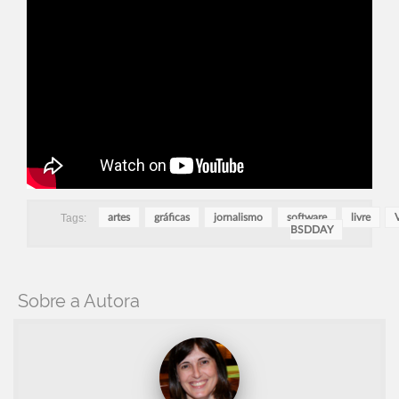
Tags:
artes
gráficas
jornalismo
software
livre
BSDDAY
Sobre a Autora