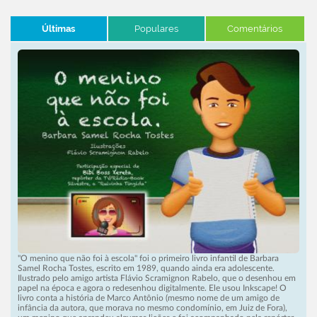
Últimas
Populares
Comentários
"O menino que não foi à escola" foi o primeiro livro infantil de Barbara
Samel Rocha Tostes, escrito em 1989, quando ainda era adolescente.
Ilustrado pelo amigo artista Flávio Scramignon Rabelo, que o desenhou em
papel na época e agora o redesenhou digitalmente. Ele usou Inkscape! O
livro conta a história de Marco Antônio (mesmo nome de um amigo de
infância da autora, que morava no mesmo condomínio, em Juiz de Fora),