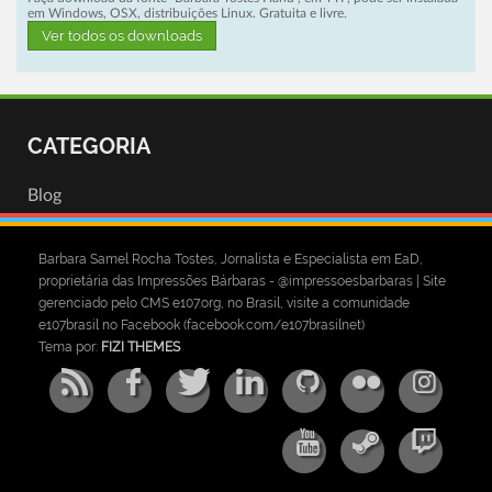
em Windows, OSX, distribuições Linux. Gratuita e livre.
Ver todos os downloads
CATEGORIA
Blog
Barbara Samel Rocha Tostes, Jornalista e Especialista em EaD,
proprietária das Impressões Bárbaras - @impressoesbarbaras | Site
gerenciado pelo CMS e107.org, no Brasil, visite a comunidade
e107brasil no Facebook (facebook.com/e107brasilnet)
Tema por:
FIZI THEMES