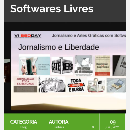
Softwares Livres
CATEGORIA
AUTORA
09
Blog
Barbara
0
jun., 2021