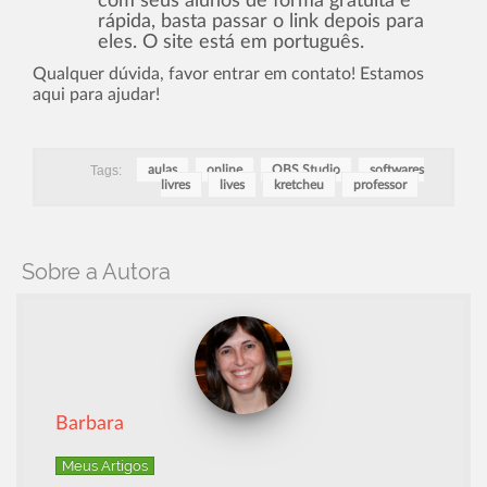
com seus alunos de forma gratuita e
rápida, basta passar o link depois para
eles. O site está em português.
Qualquer dúvida, favor entrar em contato! Estamos
aqui para ajudar!
Tags:
aulas
online
OBS Studio
softwares
livres
lives
kretcheu
professor
Sobre a Autora
Barbara
Meus Artigos