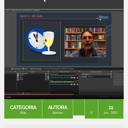
CATEGORIA
AUTORA
11
Blog
Barbara
0
jun., 2021