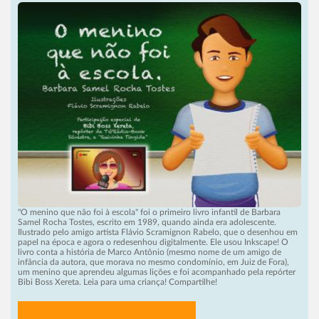
"O menino que não foi à escola" foi o primeiro livro infantil de Barbara
Samel Rocha Tostes, escrito em 1989, quando ainda era adolescente.
Ilustrado pelo amigo artista Flávio Scramignon Rabelo, que o desenhou em
papel na época e agora o redesenhou digitalmente. Ele usou Inkscape! O
livro conta a história de Marco Antônio (mesmo nome de um amigo de
infância da autora, que morava no mesmo condomínio, em Juiz de Fora),
um menino que aprendeu algumas lições e foi acompanhado pela repórter
Bibi Boss Xereta. Leia para uma criança! Compartilhe!