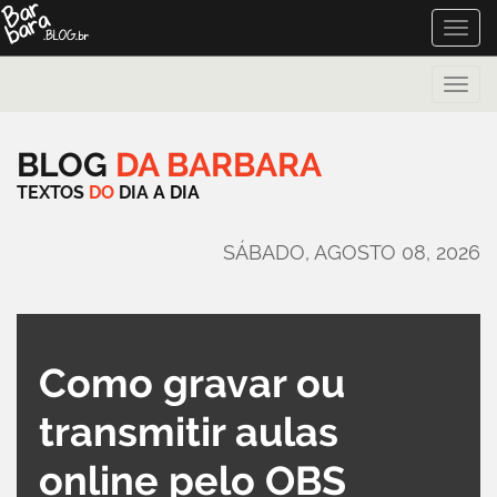
Toggle
naviga
Toggle
naviga
BLOG
DA
BARBARA
TEXTOS
DO
DIA
A
DIA
SÁBADO, AGOSTO 08, 2026
Como gravar ou
transmitir aulas
online pelo OBS