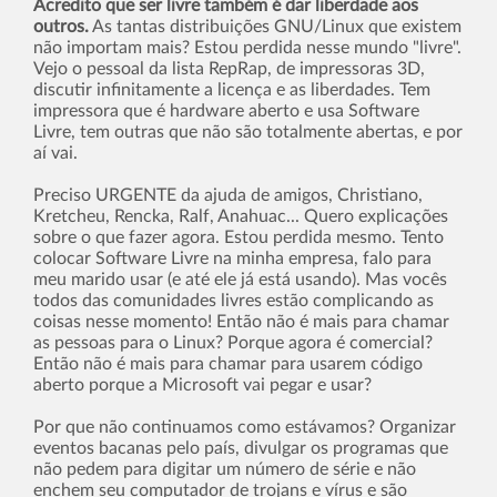
Acredito que ser livre também é dar liberdade aos
outros.
As tantas distribuições GNU/Linux que existem
não importam mais? Estou perdida nesse mundo "livre".
Vejo o pessoal da lista RepRap, de impressoras 3D,
discutir infinitamente a licença e as liberdades. Tem
impressora que é hardware aberto e usa Software
Livre, tem outras que não são totalmente abertas, e por
aí­ vai.
Preciso URGENTE da ajuda de amigos, Christiano,
Kretcheu, Rencka, Ralf, Anahuac... Quero explicações
sobre o que fazer agora. Estou perdida mesmo. Tento
colocar Software Livre na minha empresa, falo para
meu marido usar (e até ele já está usando). Mas vocês
todos das comunidades livres estão complicando as
coisas nesse momento! Então não é mais para chamar
as pessoas para o Linux? Porque agora é comercial?
Então não é mais para chamar para usarem código
aberto porque a Microsoft vai pegar e usar?
Por que não continuamos como estávamos? Organizar
eventos bacanas pelo paí­s, divulgar os programas que
não pedem para digitar um número de série e não
enchem seu computador de trojans e ví­rus e são