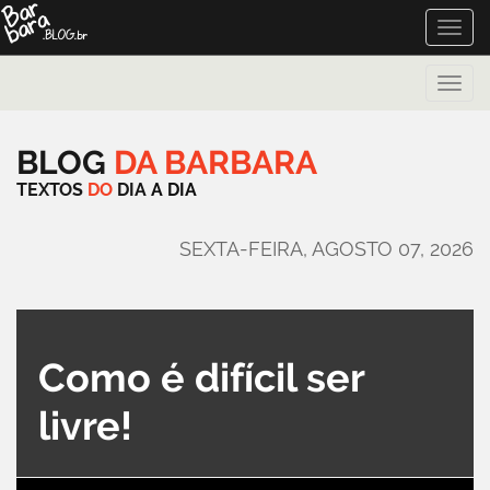
Toggle
naviga
Toggle
naviga
BLOG
DA
BARBARA
TEXTOS
DO
DIA
A
DIA
SEXTA-FEIRA, AGOSTO 07, 2026
Como é difícil ser
livre!