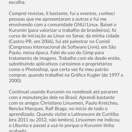
escolha.
Comprei revistas, li bastante, fui a eventos, conheci
pessoas que me apresentaram a outras e fui me
envolvendo com a comunidade GNU/Linux. Baixei o
Kurumin (para valorizar o trabalho de brasileiros), fiz
curso de iniciação ao Linux no Senac da minha cidade
(Castro-PR, em 2006), fui até palestrar no Conisli
(Congresso Internacional de Software Livre), em São
Paulo, nessa época. Falei do uso do Gimp para
tratamento de imagens. Trabalho com ele desde então,
substituindo aplicativos carí­ssimos e proprietários
como o Photoshop, que certa vez fiz meu patrão
comprar, quando trabalhei na Gráfica Kugler (de 1997 a
2000).
Continuei usando Kurumin no notebook até pararem
com a manutenção dele no Brasil. Aprendi bastante
com os amigos Christiano Linuxmen, Paulo Kretcheu,
Rencka Marques, Ralf Braga, no iní­cio de todo o
aprendizado. Quando visitei a Latinoware de Curitiba
(era 2011 ou 2012, não lembro), Linuxmen me indicou
o Ubuntu e passei a usá-lo porque o Kurumin tinha
acabado.