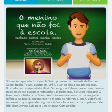
Últimas
Populares
Comentários
"O menino que não foi à escola" foi o primeiro livro infantil de Barbara
Samel Rocha Tostes, escrito em 1989, quando ainda era adolescente.
Ilustrado pelo amigo artista Flávio Scramignon Rabelo, que o desenhou em
papel na época e agora o redesenhou digitalmente. Ele usou Inkscape! O
livro conta a história de Marco Antônio (mesmo nome de um amigo de
infância da autora, que morava no mesmo condomínio, em Juiz de Fora),
um menino que aprendeu algumas lições e foi acompanhado pela repórter
Bibi Boss Xereta. Leia para uma criança! Compartilhe!