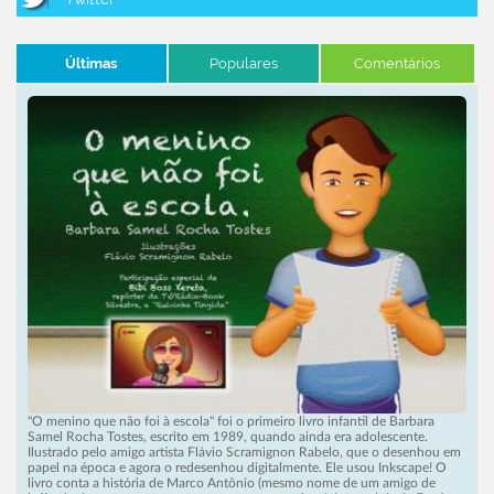
Últimas
Populares
Comentários
"O menino que não foi à escola" foi o primeiro livro infantil de Barbara
Samel Rocha Tostes, escrito em 1989, quando ainda era adolescente.
Ilustrado pelo amigo artista Flávio Scramignon Rabelo, que o desenhou em
papel na época e agora o redesenhou digitalmente. Ele usou Inkscape! O
livro conta a história de Marco Antônio (mesmo nome de um amigo de