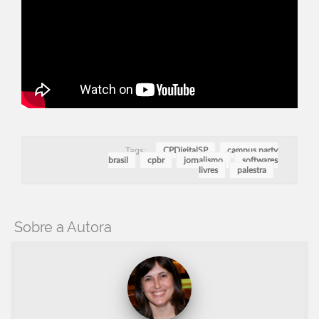
Tags:
CPDigitalSP
campus party
brasil
cpbr
jornalismo
softwares
livres
palestra
Sobre a Autora