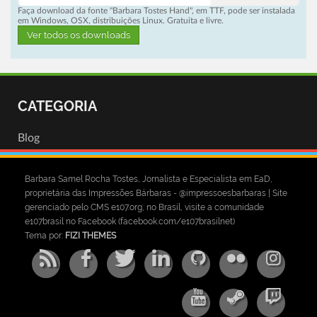
Faça download da fonte "Barbara Tostes Hand", em TTF, pode ser instalada
em Windows, OSX, distribuições Linux. Gratuita e livre.
Ver todos os downloads
CATEGORIA
Blog
Barbara Samel Rocha Tostes, Jornalista e Especialista em EaD,
proprietária das Impressões Bárbaras - @impressoesbarbaras | Site
gerenciado pelo CMS e107.org, no Brasil, visite a comunidade
e107brasil no Facebook (facebook.com/e107brasilnet)
Tema por:
FIZI THEMES