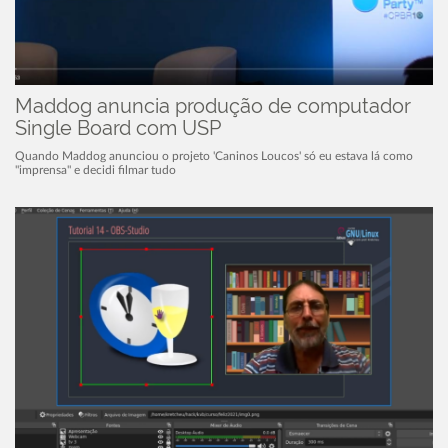
Maddog anuncia produção de computador
Single Board com USP
Quando Maddog anunciou o projeto 'Caninos Loucos' só eu estava lá como
"imprensa" e decidi filmar tudo