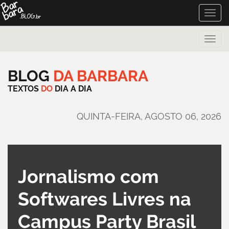
Toggle
naviga
Toggle
naviga
BLOG
DA
BARBARA
TEXTOS
DO
DIA
A
DIA
QUINTA-FEIRA, AGOSTO 06, 2026
Jornalismo com
Softwares Livres na
Campus Party Brasil