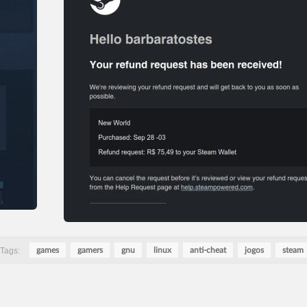
Tags:
games
gamers
gnu
linux
anti-cheat
jogos
steam