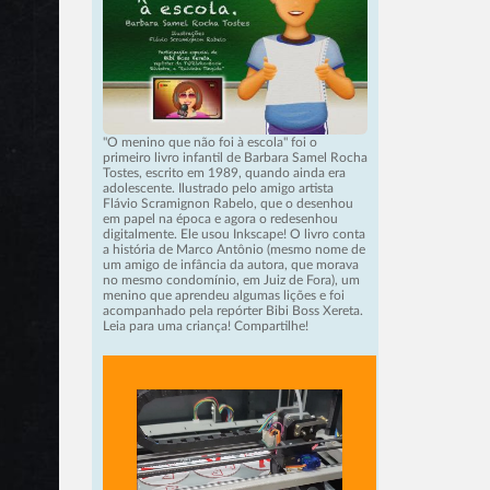
"O menino que não foi à escola" foi o
primeiro livro infantil de Barbara Samel Rocha
Tostes, escrito em 1989, quando ainda era
adolescente. Ilustrado pelo amigo artista
Flávio Scramignon Rabelo, que o desenhou
em papel na época e agora o redesenhou
digitalmente. Ele usou Inkscape! O livro conta
a história de Marco Antônio (mesmo nome de
um amigo de infância da autora, que morava
no mesmo condomínio, em Juiz de Fora), um
menino que aprendeu algumas lições e foi
acompanhado pela repórter Bibi Boss Xereta.
Leia para uma criança! Compartilhe!