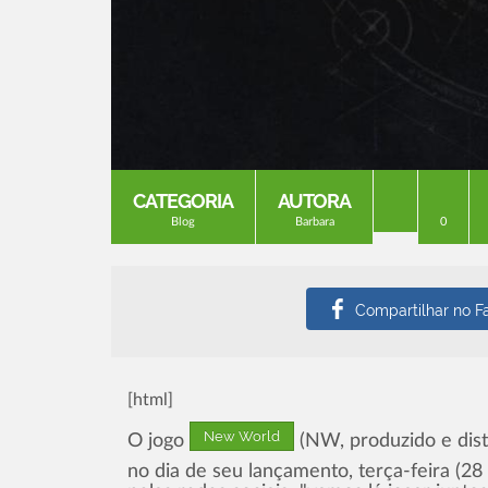
CATEGORIA
AUTORA
Blog
Barbara
0
[html]
New World
O jogo
(NW, produzido e dist
no dia de seu lançamento, terça-feira (