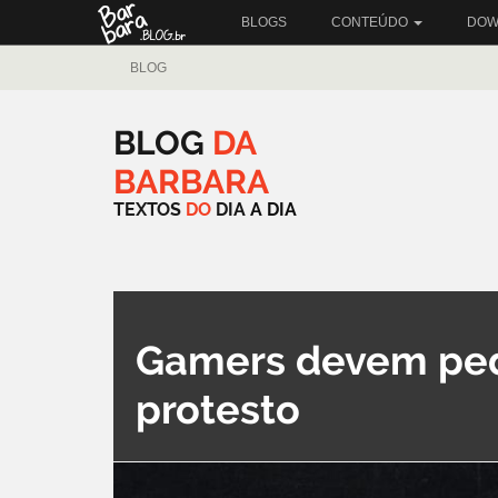
BLOGS
CONTEÚDO
DOW
BLOG
BLOG
DA
BARBARA
TEXTOS
DO
DIA
A
DIA
Gamers devem ped
protesto