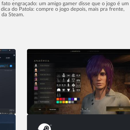
 fato engraçado: um amigo gamer disse que o jogo é um
 dica do Patola: compre o jogo depois, mais pra frente,
 da Steam.