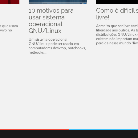
10 motivos para
Como é difícil 
usar sistema
livre!
operacional
s que usam
Acredito que ser livre ta
GNU/Linux
vivo no
liberdade aos outros. As t
distribuições GNU/Linux
existem não importam ma
Um sistema operacional
perdida nesse mundo "livre
GNU/Linux pode ser usado em
computadores desktop, notebooks,
netbooks...