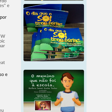
ardo
-
es" e
 por
 NW
pic
har
eat
-
so e
eu