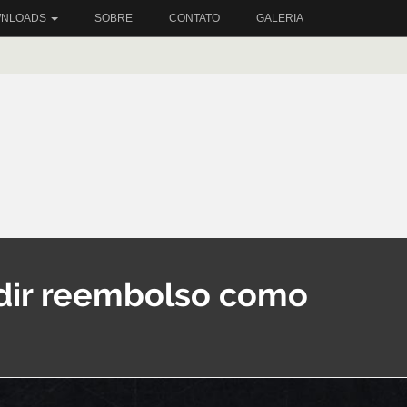
NLOADS
SOBRE
CONTATO
GALERIA
ir reembolso como