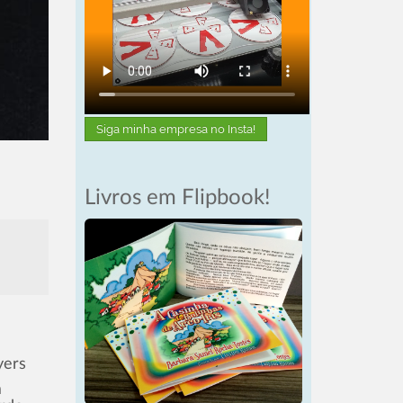
Siga minha empresa no Insta!
Livros em Flipbook!
yers
m