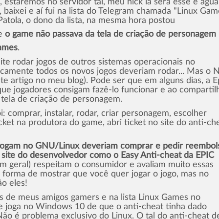
s, estaremos no servidor tal, meu nick lá será esse e agu
, baixei e aí fui na lista do Telegram chamada "Linux Gam
atola, o dono da lista, na mesma hora postou
ue
o game não passava da tela de criação de personagem
Games
.
te rodar jogos de outros sistemas operacionais no
ticamente todos os novos jogos deveriam rodar... Mas o
e artigo no meu blog). Pode ser que em alguns dias, a E
que jogadores consigam fazê-lo funcionar e ao compartil
 tela de criação de personagem.
 comprar, instalar, rodar, criar personagem, escolher
ticket na produtora do game, abri ticket no site do anti-ch
jogam no GNU/Linux deveriam comprar e pedir reembol
no site do desenvolvedor como o Easy Anti-cheat da EPIC
em geral) respeitam o consumidor e avaliam muito essas
 forma de mostrar que você quer jogar o jogo, mas no
o eles!
os de meus amigos gamers e na lista Linux Games no
e joga no Windows 10 de que o anti-cheat tinha dado
ão é problema exclusivo do Linux. O tal do anti-cheat d