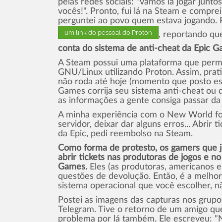
pelas redes sociais: "vamos lá jogar junto
vocês!". Pronto, fui lá na Steam e comprei
perguntei ao povo quem estava jogando. P
um link do pessoal do Proton
, reportando q
conta do sistema de anti-cheat da Epic 
A Steam possui uma plataforma que permi
GNU/Linux utilizando Proton. Assim, pra
não roda até hoje (momento que posto est
Games corrija seu sistema anti-cheat ou 
as informações a gente consiga passar da
A minha experiência com o New World foi:
servidor, deixar dar alguns erros... Abrir 
da Epic, pedi reembolso na Steam.
Como forma de protesto, os gamers que 
abrir tickets nas produtoras de jogos e 
Games.
Eles (as produtoras, americanos 
questões de devolução. Então, é a melhor
sistema operacional que você escolher, nã
Postei as imagens das capturas nos grup
Telegram. Tive o retorno de um amigo qu
problema por lá também. Ele escreveu: "N