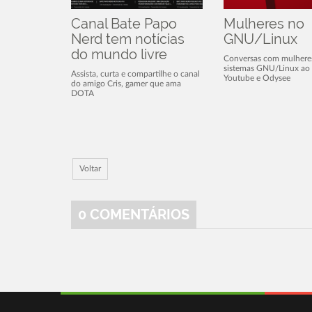
Canal Bate Papo
Mulheres no
Nerd tem notícias
GNU/Linux
do mundo livre
Conversas com mulhere
sistemas GNU/Linux ao 
Assista, curta e compartilhe o canal
Youtube e Odysee
do amigo Cris, gamer que ama
DOTA
Voltar
0
COMENTÁRIOS