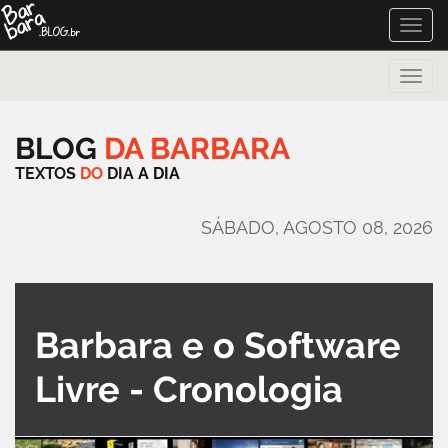
Toggle
naviga
Toggle
naviga
BLOG
DA
BARBARA
TEXTOS
DO
DIA
A
DIA
SÁBADO, AGOSTO 08, 2026
Barbara e o Software
Livre - Cronologia