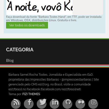
Faça download da fonte "Barbara Tostes Hand", em TTF, pode ser instalada
em Windows, OSX, distribuições Linux. Gratuita e livre.
Ver todos os downloads
CATEGORIA
Blog
Barbara Samel Rocha Tostes, Jornalista e Especialista em EaD,
proprietária das Impressões Bárbaras - @impressoesbarbaras | Site
gerenciado pelo CMS e107.org, no Brasil, visite a comunidade
e107brasil no Facebook (facebook.com/e107brasilnet)
Tema por:
FIZI THEMES