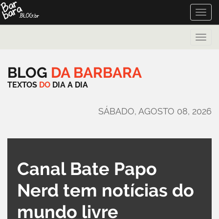
Toggle
naviga
Toggle
naviga
BLOG
DA
BARBARA
TEXTOS
DO
DIA
A
DIA
SÁBADO, AGOSTO 08, 2026
Canal Bate Papo
Nerd tem notícias do
mundo livre