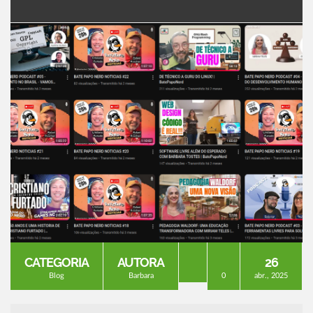
CATEGORIA
AUTORA
26
Blog
Barbara
0
abr., 2025