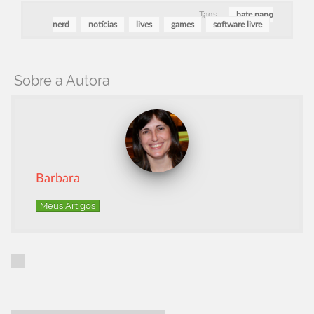
Tags:
bate papo
nerd
notícias
lives
games
software livre
Sobre a Autora
Barbara
Meus Artigos