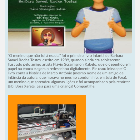
"O menino que não foi à escola" foi o primeiro livro infantil de Barbara
Samel Rocha Tostes, escrito em 1989, quando ainda era adolescente.
Ilustrado pelo amigo artista Flávio Scramignon Rabelo, que o desenhou em
papel na época e agora o redesenhou digitalmente. Ele usou Inkscape! O
livro conta a história de Marco Antônio (mesmo nome de um amigo de
infância da autora, que morava no mesmo condomínio, em Juiz de Fora),
um menino que aprendeu algumas lições e foi acompanhado pela repórter
Bibi Boss Xereta. Leia para uma criança! Compartilhe!