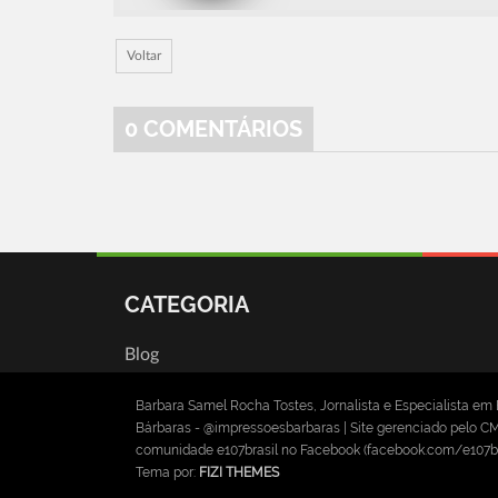
Voltar
0
COMENTÁRIOS
CATEGORIA
Blog
Barbara Samel Rocha Tostes, Jornalista e Especialista em 
Bárbaras - @impressoesbarbaras | Site gerenciado pelo CMS 
comunidade e107brasil no Facebook (facebook.com/e107br
Tema por:
FIZI THEMES