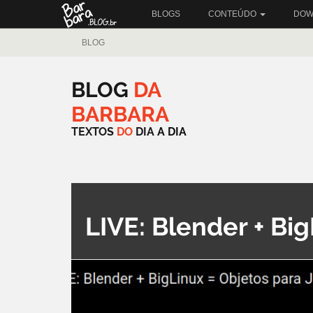
BLOGS
CONTEÚDO
DOW
BLOG
BLOG
DA
BARBARA
TEXTOS
DO
DIA
A
DIA
LIVE: Blender + Bi