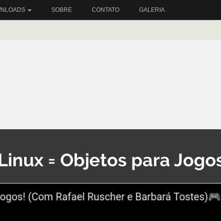
NLOADS
SOBRE
CONTATO
GALERIA
gLinux = Objetos para Jogo