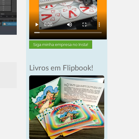
Siga minha empresa no Insta!
Livros em Flipbook!