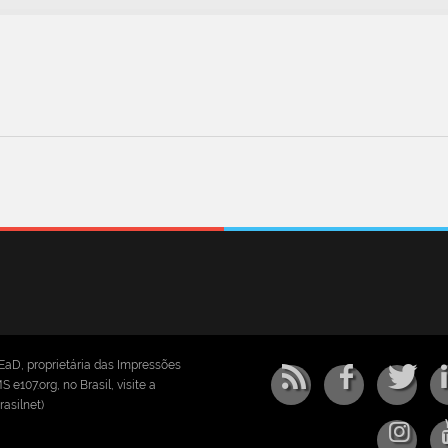
EaD, proprietária das Impressões
e107.org, no Brasil, visite a
asilnet)