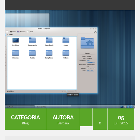
CATEGORIA
AUTORA
05
Blog
Barbara
0
jul., 2015