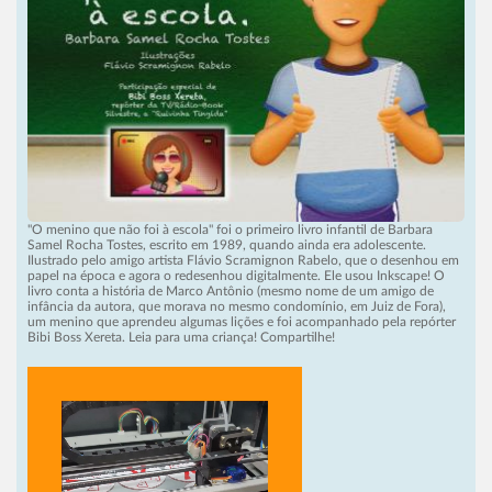
"O menino que não foi à escola" foi o primeiro livro infantil de Barbara
Samel Rocha Tostes, escrito em 1989, quando ainda era adolescente.
Ilustrado pelo amigo artista Flávio Scramignon Rabelo, que o desenhou em
papel na época e agora o redesenhou digitalmente. Ele usou Inkscape! O
livro conta a história de Marco Antônio (mesmo nome de um amigo de
infância da autora, que morava no mesmo condomínio, em Juiz de Fora),
um menino que aprendeu algumas lições e foi acompanhado pela repórter
Bibi Boss Xereta. Leia para uma criança! Compartilhe!