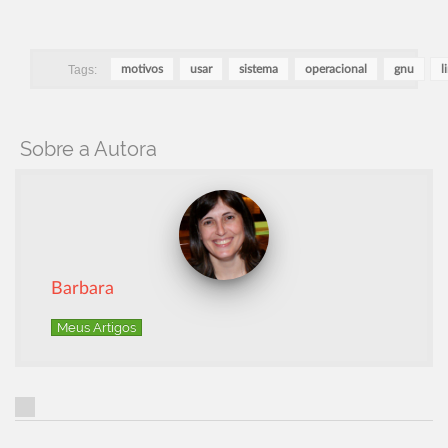
Tags:
motivos
usar
sistema
operacional
gnu
l
Sobre a Autora
Barbara
Meus Artigos