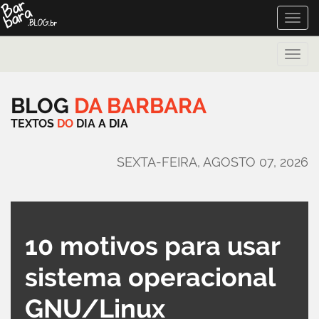
Toggle
naviga
Toggle
naviga
BLOG
DA
BARBARA
TEXTOS
DO
DIA
A
DIA
SEXTA-FEIRA, AGOSTO 07, 2026
10 motivos para usar
sistema operacional
GNU/Linux