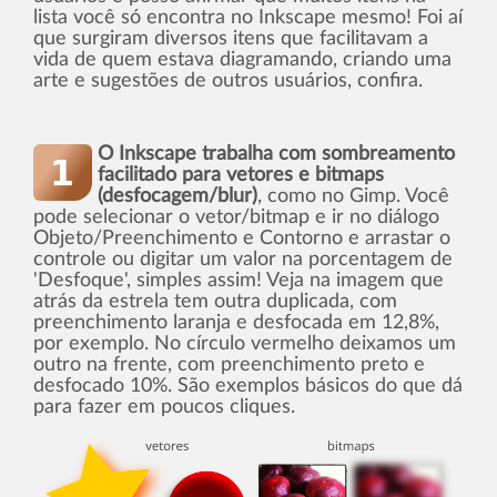
lista você só encontra no Inkscape mesmo! Foi aí
que surgiram diversos itens que facilitavam a
vida de quem estava diagramando, criando uma
arte e sugestões de outros usuários, confira.
O Inkscape trabalha com sombreamento
facilitado para vetores e bitmaps
(desfocagem/blur)
, como no Gimp. Você
pode selecionar o vetor/bitmap e ir no diálogo
Objeto/Preenchimento e Contorno e arrastar o
controle ou digitar um valor na porcentagem de
'Desfoque', simples assim! Veja na imagem que
atrás da estrela tem outra duplicada, com
preenchimento laranja e desfocada em 12,8%,
por exemplo. No cí­rculo vermelho deixamos um
outro na frente, com preenchimento preto e
desfocado 10%. São exemplos básicos do que dá
para fazer em poucos cliques.