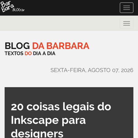
Toggle
naviga
Toggle
naviga
BLOG
DA
BARBARA
TEXTOS
DO
DIA
A
DIA
SEXTA-FEIRA, AGOSTO 07, 2026
20 coisas legais do
Inkscape para
designers