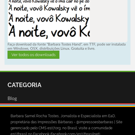
Faça download da fonte "Barbara Tostes Hand", em TTF, pode ser instalada
em Windows, OSX, distribuições Linux. Gratuita e livre.
Ver todos os downloads
CATEGORIA
Blog
Barbara Samel Rocha Tostes, Jornalista e Especialista em EaD,
proprietária das Impressões Bárbaras - @impressoesbarbaras | Site
gerenciado pelo CMS e107.org, no Brasil, visite a comunidade
e107brasil no Facebook (facebook.com/e107brasilnet)