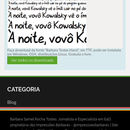
Faça download da fonte "Barbara Tostes Hand", em TTF, pode ser instalada
em Windows, OSX, distribuições Linux. Gratuita e livre.
Ver todos os downloads
CATEGORIA
Blog
Barbara Samel Rocha Tostes, Jornalista e Especialista em EaD,
proprietária das Impressões Bárbaras - @impressoesbarbaras | Site