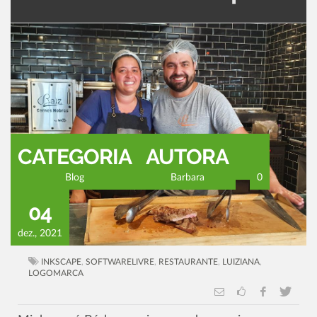
CATEGORIA
AUTORA
Blog
Barbara
0
04
dez., 2021
INKSCAPE
,
SOFTWARELIVRE
,
RESTAURANTE
,
LUIZIANA
,
LOGOMARCA