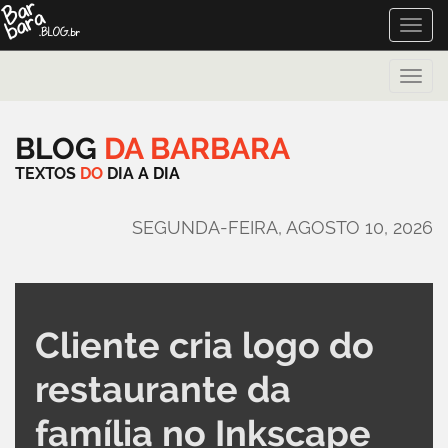
Toggle
naviga
Toggle
naviga
BLOG
DA
BARBARA
TEXTOS
DO
DIA
A
DIA
SEGUNDA-FEIRA, AGOSTO 10, 2026
Cliente cria logo do
restaurante da
família no Inkscape