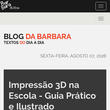
Toggle
naviga
Toggle
naviga
BLOG
DA
BARBARA
TEXTOS
DO
DIA
A
DIA
SEXTA-FEIRA, AGOSTO 07, 2026
Impressão 3D na
Escola - Guia Prático
e Ilustrado