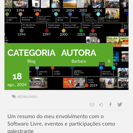
CATEGORIA
AUTORA
Blog
Barbara
0
18
ago., 2024
NENHUM(A)
Um resumo do meu envolvimento com o
Software Livre, eventos e participações como
palestrante