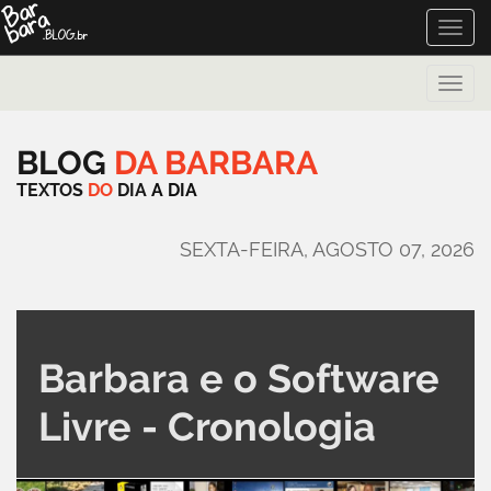
Toggle
naviga
Toggle
naviga
BLOG
DA
BARBARA
TEXTOS
DO
DIA
A
DIA
SEXTA-FEIRA, AGOSTO 07, 2026
Barbara e o Software
Livre - Cronologia