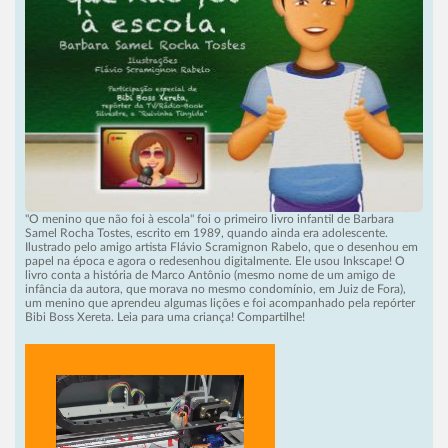
"O menino que não foi à escola" foi o primeiro livro infantil de Barbara
Samel Rocha Tostes, escrito em 1989, quando ainda era adolescente.
Ilustrado pelo amigo artista Flávio Scramignon Rabelo, que o desenhou em
papel na época e agora o redesenhou digitalmente. Ele usou Inkscape! O
livro conta a história de Marco Antônio (mesmo nome de um amigo de
infância da autora, que morava no mesmo condomínio, em Juiz de Fora),
um menino que aprendeu algumas lições e foi acompanhado pela repórter
Bibi Boss Xereta. Leia para uma criança! Compartilhe!