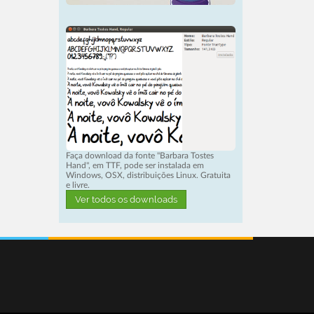
Faça download da fonte "Barbara Tostes
Hand", em TTF, pode ser instalada em
Windows, OSX, distribuições Linux. Gratuita
e livre.
Ver todos os downloads