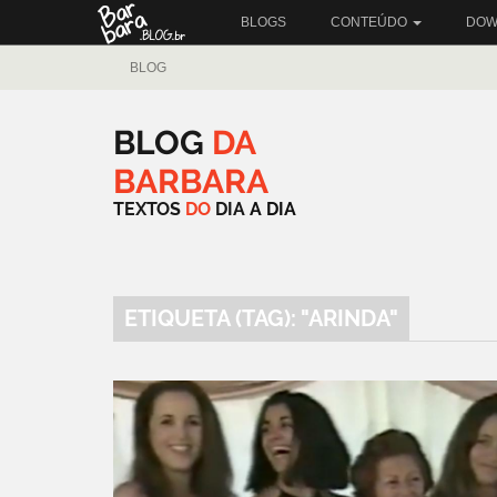
BLOGS
CONTEÚDO
DOW
BLOG
BLOG
DA
BARBARA
TEXTOS
DO
DIA
A
DIA
ETIQUETA (TAG): "ARINDA"