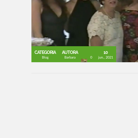
CATEGORIA
AUTORA
10
Blog
Barbara
0
jun., 2021