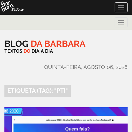
Toggle
naviga
Toggle
naviga
BLOG
DA
BARBARA
TEXTOS
DO
DIA
A
DIA
QUINTA-FEIRA, AGOSTO 06, 2026
ETIQUETA (TAG): "PTI"