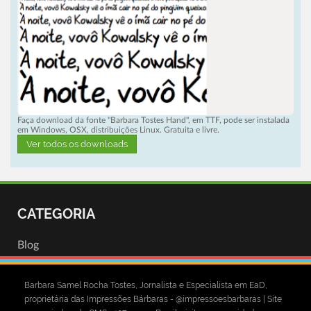
Faça download da fonte "Barbara Tostes Hand", em TTF, pode ser instalada
em Windows, OSX, distribuições Linux. Gratuita e livre.
Ver todos os downloads
CATEGORIA
Blog
Barbara Samel Rocha Tostes, Jornalista e Especialista em EaD,
proprietária das Impressões Bárbaras - @impressoesbarbaras | Site