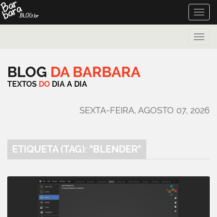
Toggle
naviga
Toggle
naviga
BLOG
DA
BARBARA
TEXTOS
DO
DIA
A
DIA
SEXTA-FEIRA, AGOSTO 07, 2026
ETIQUETA (TAG): "BLENDER"