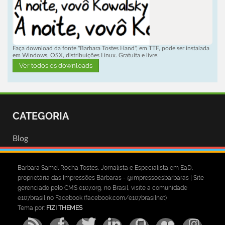
Faça download da fonte "Barbara Tostes Hand", em TTF, pode ser instalada
em Windows, OSX, distribuições Linux. Gratuita e livre.
Ver todos os downloads
CATEGORIA
Blog
Barbara Samel Rocha Tostes, Jornalista e Especialista em EaD,
proprietária das Impressões Bárbaras - @impressoesbarbaras | Site
gerenciado pelo CMS e107.org, no Brasil, visite a comunidade
e107brasil no Facebook (facebook.com/e107brasilnet)
Tema por:
FIZI THEMES