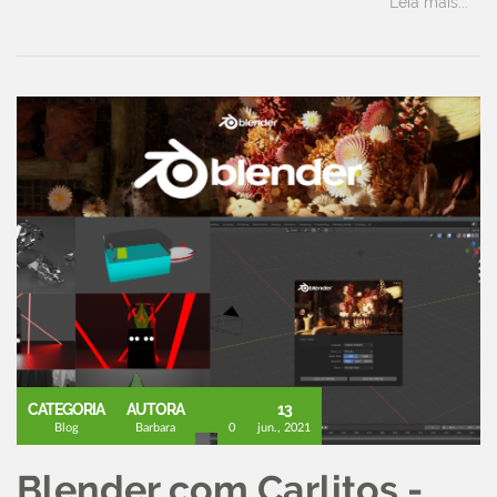
Leia mais...
CATEGORIA
AUTORA
13
Blog
Barbara
0
jun., 2021
Blender com Carlitos -