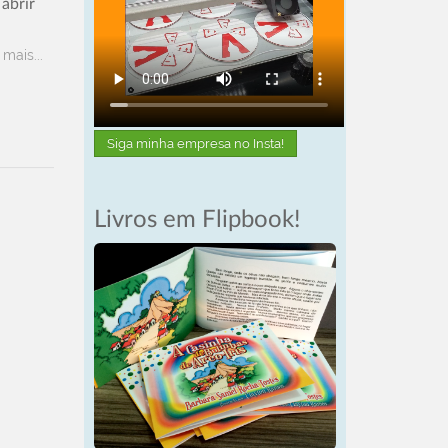
abrir
 mais...
Siga minha empresa no Insta!
Livros em Flipbook!