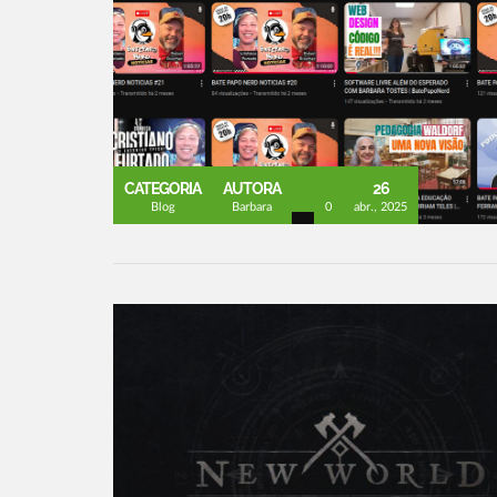
CATEGORIA
AUTORA
26
Blog
Barbara
0
abr., 2025