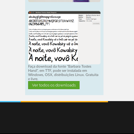
Faça download da fonte "Barbara Tostes
Hand", em TTF, pode ser instalada em
Windows, OSX, distribuições Linux. Gratuita
e livre.
Ver todos os downloads