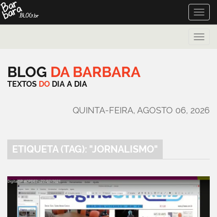
Toggle
naviga
Toggle
naviga
BLOG
DA
BARBARA
TEXTOS
DO
DIA
A
DIA
QUINTA-FEIRA, AGOSTO 06, 2026
ETIQUETA (TAG): "JORNALISMO"