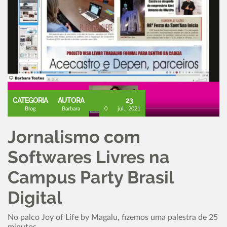
CATEGORIA
AUTORA
23
Blog
Barbara
0
jul., 2021
Jornalismo com
Softwares Livres na
Campus Party Brasil
Digital
No palco Joy of Life by Magalu, fizemos uma palestra de 25
minutos