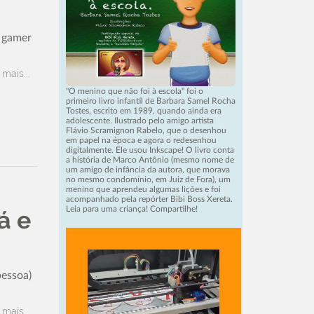
, gamer
 mais...
"O menino que não foi à escola" foi o
primeiro livro infantil de Barbara Samel Rocha
Tostes, escrito em 1989, quando ainda era
adolescente. Ilustrado pelo amigo artista
Flávio Scramignon Rabelo, que o desenhou
em papel na época e agora o redesenhou
digitalmente. Ele usou Inkscape! O livro conta
a história de Marco Antônio (mesmo nome de
um amigo de infância da autora, que morava
no mesmo condomínio, em Juiz de Fora), um
menino que aprendeu algumas lições e foi
acompanhado pela repórter Bibi Boss Xereta.
Leia para uma criança! Compartilhe!
á e
pessoa)
 mais...