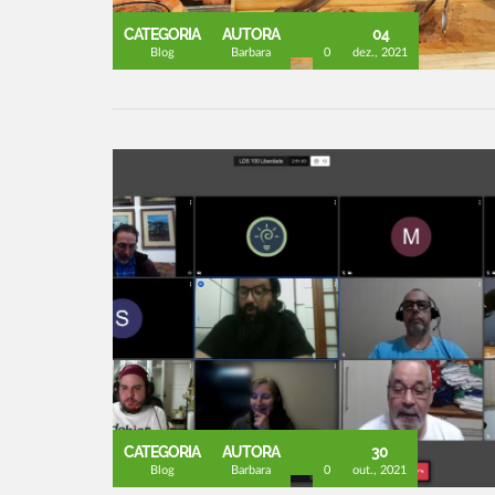
CATEGORIA
AUTORA
04
Blog
Barbara
0
dez., 2021
CATEGORIA
AUTORA
30
Blog
Barbara
0
out., 2021