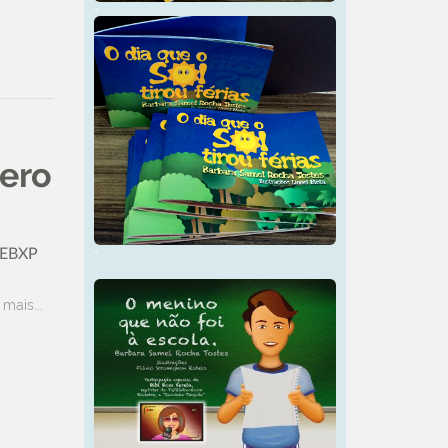
-
ero
DEBXP
-
 mais...