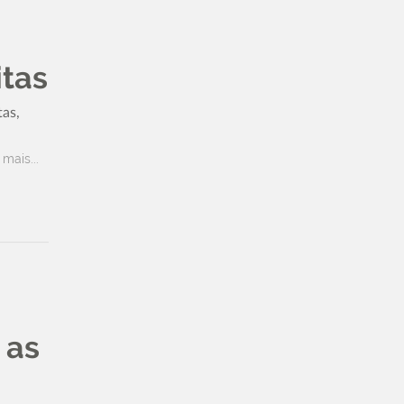
itas
tas,
 mais...
 as