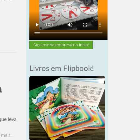
Siga minha empresa no Insta!
Livros em Flipbook!
a
que leva
 mais...