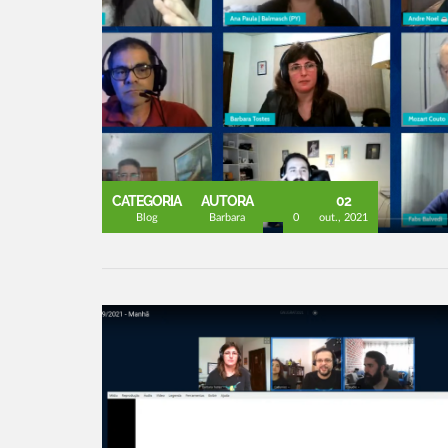
CATEGORIA
AUTORA
02
Blog
Barbara
0
out., 2021