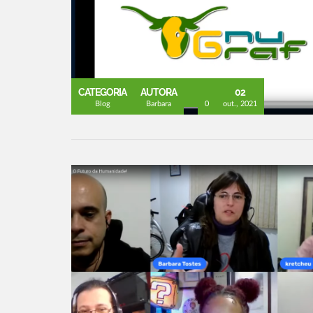
CATEGORIA
AUTORA
02
Blog
Barbara
0
out., 2021