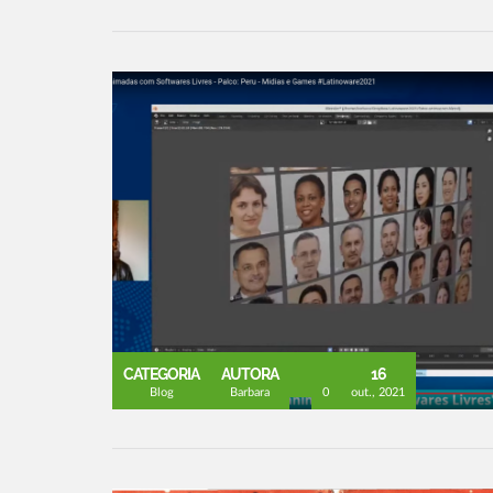
CATEGORIA
AUTORA
16
Blog
Barbara
0
out., 2021