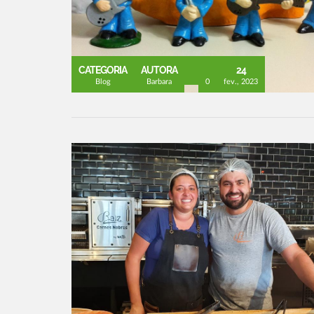
CATEGORIA
AUTORA
24
Blog
Barbara
0
fev., 2023