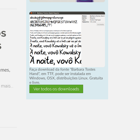
os
s
Faça download da fonte "Barbara Tostes
ames,
Hand", em TTF, pode ser instalada em
Windows, OSX, distribuições Linux. Gratuita
e livre.
 mais...
Ver todos os downloads