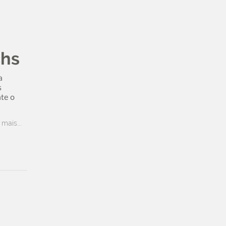
chs
a
s
te o
 mais...