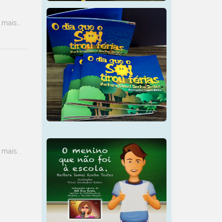
-
 mais...
-
 mais...