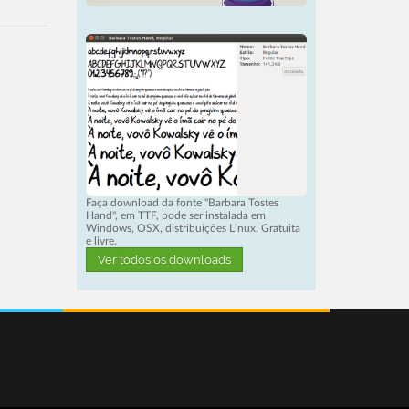
Faça download da fonte "Barbara Tostes
Hand", em TTF, pode ser instalada em
Windows, OSX, distribuições Linux. Gratuita
e livre.
Ver todos os downloads