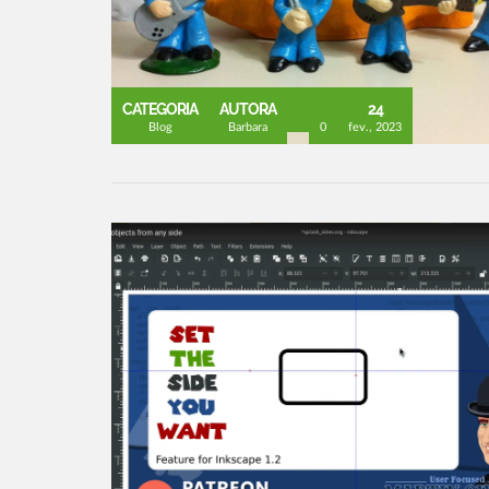
CATEGORIA
AUTORA
24
Blog
Barbara
0
fev., 2023