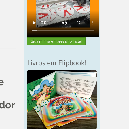
Siga minha empresa no Insta!
Livros em Flipbook!
e
dor