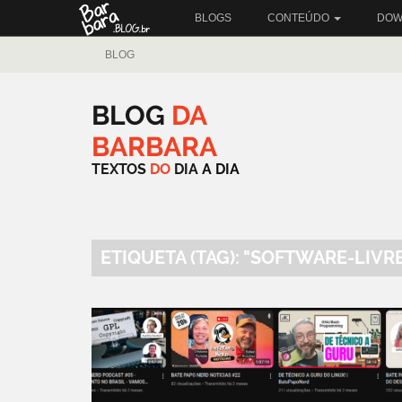
BLOGS
CONTEÚDO
DOW
BLOG
BLOG
DA
BARBARA
TEXTOS
DO
DIA
A
DIA
ETIQUETA (TAG): "SOFTWARE-LIVR