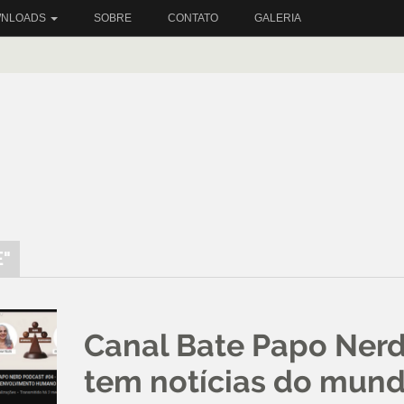
NLOADS
SOBRE
CONTATO
GALERIA
E"
Canal Bate Papo Ner
tem notícias do mun