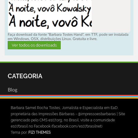
Faça download da fonte "Barbara Tostes Hand", em TTF, pode ser instalada
em Windows, OSX, distribuições Linux. Gratuita e livre.
Ver todos os downloads
CATEGORIA
Blog
Barbara Samel Rocha Tostes, Jornalista e Especialista em EaD,
proprietária das Impressões Bárbaras - @impressoesbarbaras | Site
gerenciado pelo CMS e107.org, no Brasil, visite a comunidade
e107brasil no Facebook (facebook.com/e107brasilnet)
Tema por:
FIZI THEMES