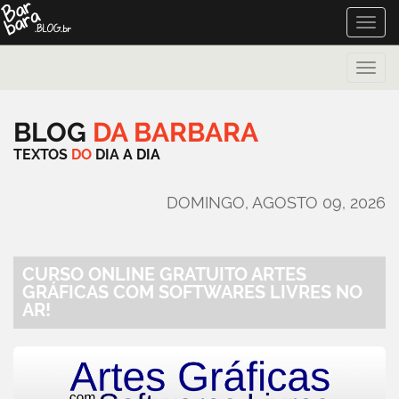
Toggle
naviga
Toggle
naviga
BLOG
DA
BARBARA
TEXTOS
DO
DIA
A
DIA
DOMINGO, AGOSTO 09, 2026
CURSO ONLINE GRATUITO ARTES
GRÁFICAS COM SOFTWARES LIVRES NO
AR!