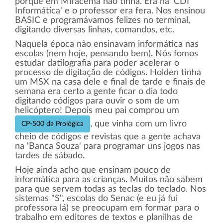
porque em Miracema não tinha. Era na 'CDI
Informática' e o professor era fera. Nos ensinou
BASIC e programávamos felizes no terminal,
digitando diversas linhas, comandos, etc.
Naquela época não ensinavam informática nas
escolas (nem hoje, pensando bem). Nós fomos
estudar datilografia para poder acelerar o
processo de digitação de códigos. Holden tinha
um MSX na casa dele e final de tarde e finais de
semana era certo a gente ficar o dia todo
digitando códigos para ouvir o som de um
helicóptero! Depois meu pai comprou um
, que vinha com um livro
CP-500 da Prológica
cheio de códigos e revistas que a gente achava
na 'Banca Souza' para programar uns jogos nas
tardes de sábado.
Hoje ainda acho que ensinam pouco de
informática para as crianças. Muitos não sabem
para que servem todas as teclas do teclado. Nos
sistemas "S", escolas do Senac (e eu já fui
professora lá) se preocupam em formar para o
trabalho em editores de textos e planilhas de