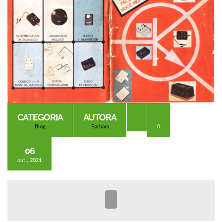
CATEGORIA
AUTORA
Blog
Barbara
0
06
out., 2021