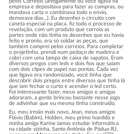
pelos Correios (antigamente ou você ligava na
empresa e depositava para fazer as compras, ou
mandava carta e combinava todo o envio,
demorava dias...). Eu desenhei o circuito com
caneta especial na placa, fiz todo o processo de
revelação, com um produto que corroía as
partes onde não tinha os desenhos que eu havia
feito e pronto, era só soldar as peças, que
também comprei pelos correios. Para completar
o projetinho, prendi num pedaço de madeira e
cobri com uma tampa de caixa de sapatos. Eram
diversos pregos com leds e dois fios que saíam
com dois clipes de papel nas pontas. Cada vez
que ligava era randomizado, você tinha que
descobrir dois pregos entre diversos que tinha lá
que iam fechar o curto e acender o led certo.
Foi interessante fazer, meus amigos e amigas
adoraram, a gente brincou bastante nesse jogo
de adivinhar que eu mesma tinha construído.
Eu, meu irmão mais novo, Jean, meus amigos
Flávio (Babim), Holden, meu primo Ivanildo e
minha amiga Karine íamos estudar informática
na cidade vizinha, Santo Antônio de Pádua-RJ,