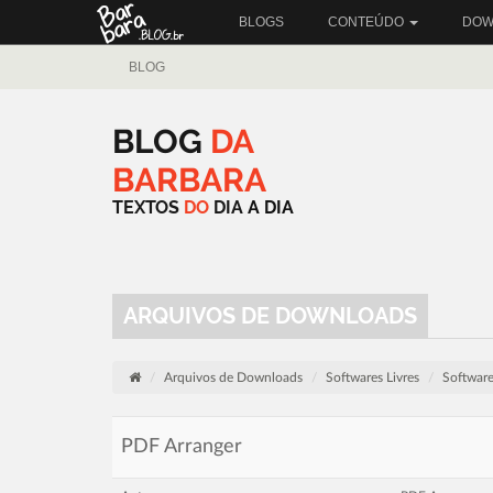
BLOGS
CONTEÚDO
DOW
BLOG
BLOG
DA
BARBARA
TEXTOS
DO
DIA
A
DIA
ARQUIVOS DE DOWNLOADS
Arquivos de Downloads
Softwares Livres
Softwares
PDF Arranger