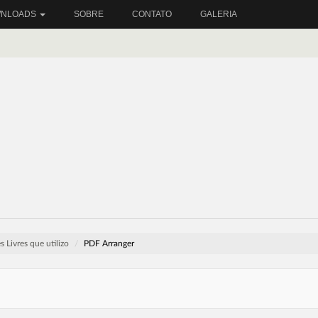
NLOADS
SOBRE
CONTATO
GALERIA
 Livres que utilizo
PDF Arranger