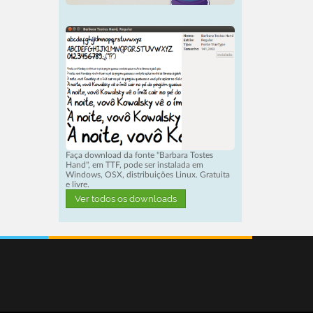
Faça download da fonte "Barbara Tostes
Hand", em TTF, pode ser instalada em
Windows, OSX, distribuições Linux. Gratuita
e livre.
Ver todos os downloads