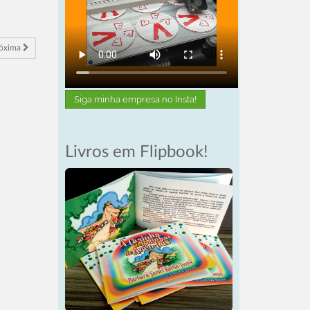
róxima
Siga minha empresa no Insta!
Livros em Flipbook!