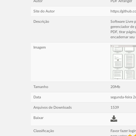
Autor
PDF Arranger
Site do Autor
https://github.
Descrição
Software Livre p
gerenciador de p
PDF, tirar pági
encadernar seu 
Imagem
Tamanho
20Mb
Data
segunda-feira 2
Arquivos de Downloads
1539
Baixar
Classificação
Favor fazer logi