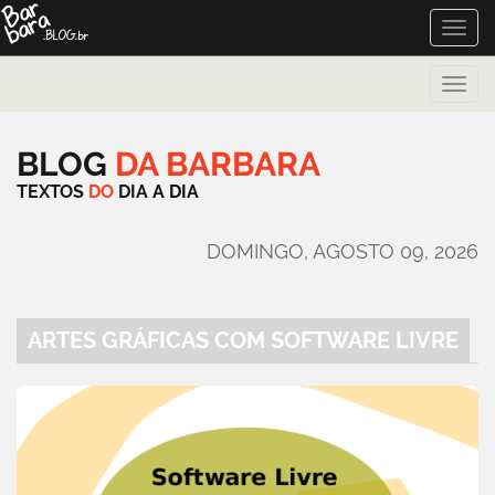
Toggle
naviga
Toggle
naviga
BLOG
DA
BARBARA
TEXTOS
DO
DIA
A
DIA
DOMINGO, AGOSTO 09, 2026
ARTES GRÁFICAS COM SOFTWARE LIVRE