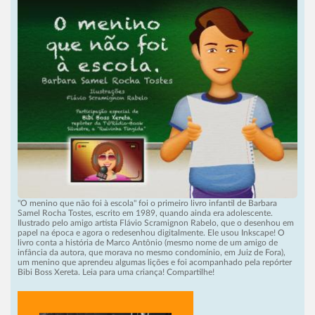
"O menino que não foi à escola" foi o primeiro livro infantil de Barbara
Samel Rocha Tostes, escrito em 1989, quando ainda era adolescente.
Ilustrado pelo amigo artista Flávio Scramignon Rabelo, que o desenhou em
papel na época e agora o redesenhou digitalmente. Ele usou Inkscape! O
livro conta a história de Marco Antônio (mesmo nome de um amigo de
infância da autora, que morava no mesmo condomínio, em Juiz de Fora),
um menino que aprendeu algumas lições e foi acompanhado pela repórter
Bibi Boss Xereta. Leia para uma criança! Compartilhe!