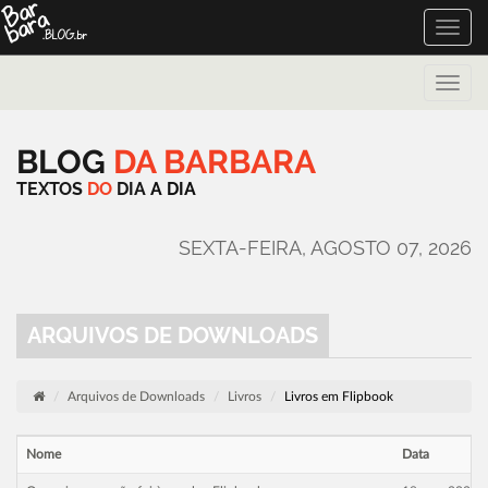
Toggle
naviga
Toggle
naviga
BLOG
DA
BARBARA
TEXTOS
DO
DIA
A
DIA
SEXTA-FEIRA, AGOSTO 07, 2026
ARQUIVOS DE DOWNLOADS
Arquivos de Downloads
Livros
Livros em Flipbook
Nome
Data