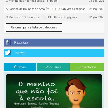
O menino que não foi à escola - Flipbook
18 ago. 2024 :
A Casinha de Bolinhas de Arco-Íris - FLIPBOOK vire as páginas
06 jan. 2022 :
O Dia que o Sol tirou férias - FLIPBOOK, vire as páginas
06 jan. 2022 :
Retornar para a lista de categorias
Últimas
Populares
Comentários