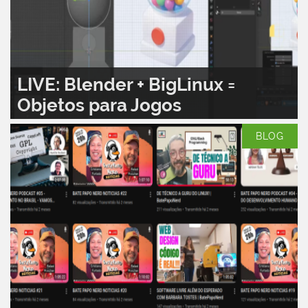
LIVE: Blender + BigLinux =
Objetos para Jogos
LEIA MAIS...
0
BLOG