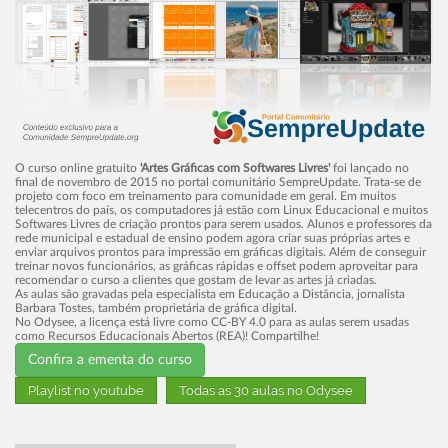
LIVE: Blender + BigLinux = Objetos para
Jogos
Canal Bate Papo Nerd tem notícias do
mundo livre
Colégio Alceu Cotta adotou meu livro
O curso online gratuito
'Artes Gráficas com Softwares Livres'
foi lançado no
final de novembro de 2015 no portal comunitário SempreUpdate. Trata-se de
projeto com foco em treinamento para comunidade em geral. Em muitos
infantil "O dia que o sol tirou férias"
telecentros do paí­s, os computadores já estão com Linux Educacional e muitos
Softwares Livres de criação prontos para serem usados. Alunos e professores da
rede municipal e estadual de ensino podem agora criar suas próprias artes e
Barbara e o Software Livre - Cronologia
enviar arquivos prontos para impressão em gráficas digitais. Além de conseguir
treinar novos funcionários, as gráficas rápidas e offset podem aproveitar para
recomendar o curso a clientes que gostam de levar as artes já criadas.
Livro 'O menino que não foi à escola'
As aulas são gravadas pela especialista em Educação a Distância, jornalista
Barbara Tostes, também proprietária de gráfica digital.
No Odysee, a licença está livre como CC-BY 4.0 para as aulas serem usadas
disponível para download
como Recursos Educacionais Abertos (REA)! Compartilhe!
Confira a ementa do curso
BigLinux é o sistema operacional
Playlist no youtube
Todas as 30 aulas no Odysee
brasileiro desde 2004