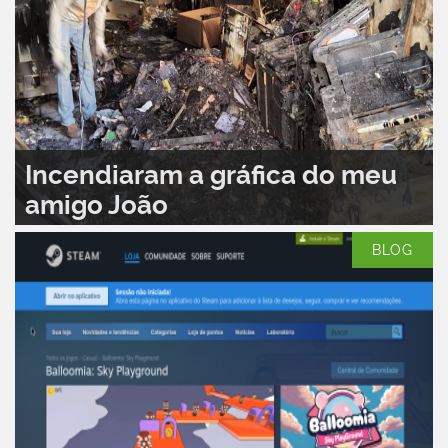
Incendiaram a gráfica do meu
amigo João
LEIA MAIS...
0
BLOG