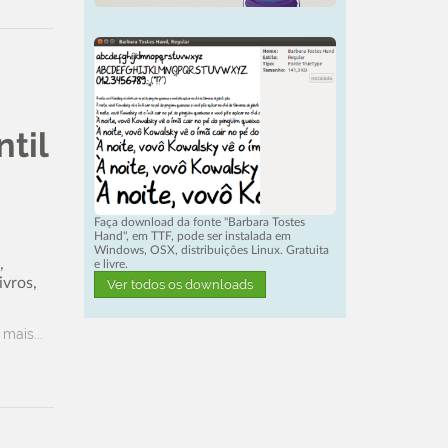
til
Faça download da fonte "Barbara Tostes
Hand", em TTF, pode ser instalada em
Windows, OSX, distribuições Linux. Gratuita
,
e livre.
ivros,
Ver todos os downloads
 mais...