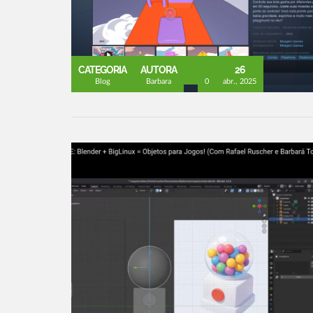
CATEGORIA
AUTORA
26
Blog
Barbara
0
abr., 2025