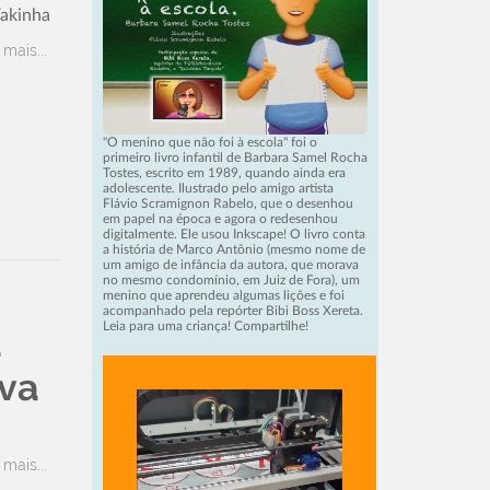
Vakinha
 mais...
"O menino que não foi à escola" foi o
primeiro livro infantil de Barbara Samel Rocha
Tostes, escrito em 1989, quando ainda era
adolescente. Ilustrado pelo amigo artista
Flávio Scramignon Rabelo, que o desenhou
em papel na época e agora o redesenhou
digitalmente. Ele usou Inkscape! O livro conta
a história de Marco Antônio (mesmo nome de
um amigo de infância da autora, que morava
no mesmo condomínio, em Juiz de Fora), um
menino que aprendeu algumas lições e foi
acompanhado pela repórter Bibi Boss Xereta.
Leia para uma criança! Compartilhe!
a
lva
 mais...