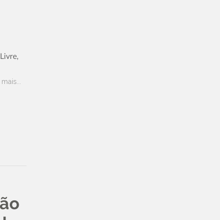
ivre,
 mais...
não