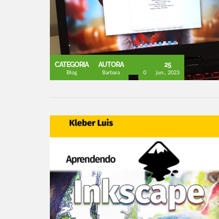
CATEGORIA
AUTORA
25
Blog
Barbara
0
jun., 2023