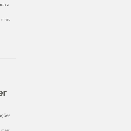
oda a
 mais...
er
cações
 mais...