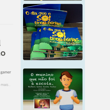
-
d
do
-
, gamer
 mais...