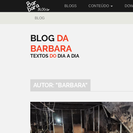
BLOGS
CONTEÚDO
DOW
BLOG
BLOG
DA
BARBARA
TEXTOS
DO
DIA
A
DIA
AUTOR: "BARBARA"