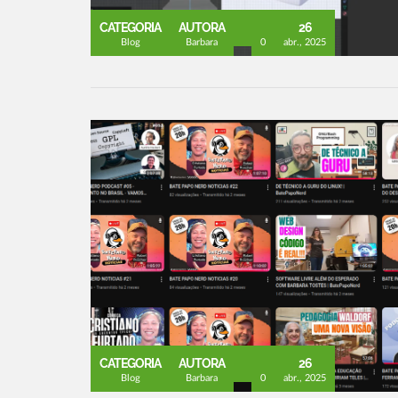
CATEGORIA
AUTORA
26
Blog
Barbara
0
abr., 2025
CATEGORIA
AUTORA
26
Blog
Barbara
0
abr., 2025