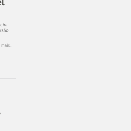
l
ocha
rsão
 mais...
o