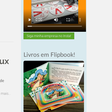
Siga minha empresa no Insta!
Livros em Flipbook!
nux
 de
 mais...